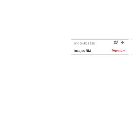
006GAR33228
Images
RM
Premium