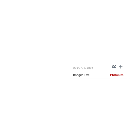
001GAR01895
Images
RM
Premium