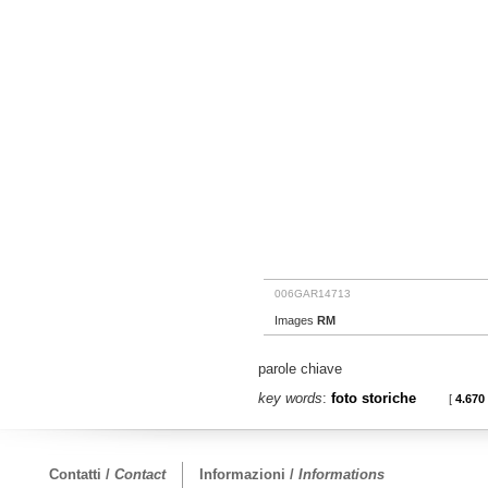
006GAR14713
Images
RM
parole chiave
key words
:
foto storiche
[
4.670
Contatti /
Contact
Informazioni /
Informations