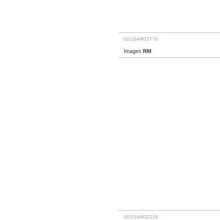
001GAR03776
Images
RM
001GAR02218