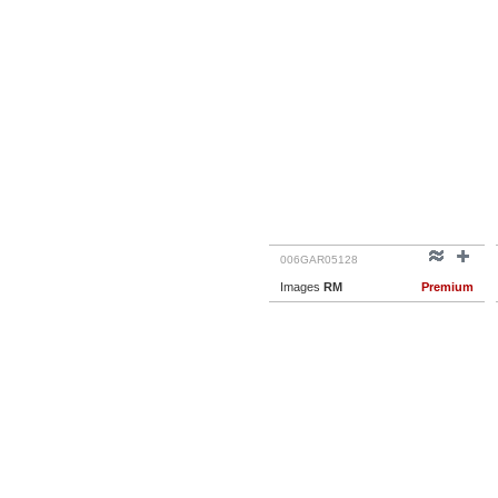
006GAR05128
Images
RM
Premium