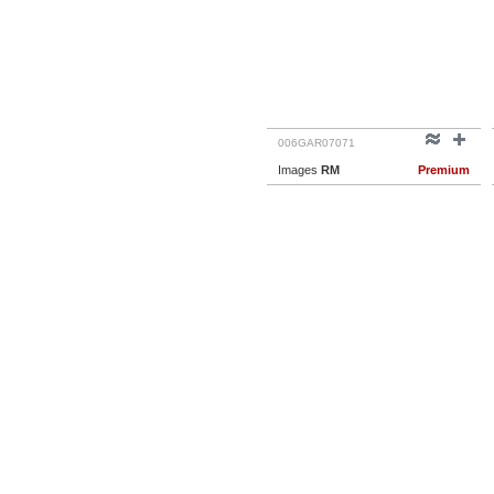
006GAR07071
Images
RM
Premium