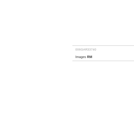
006GAR33740
Images
RM