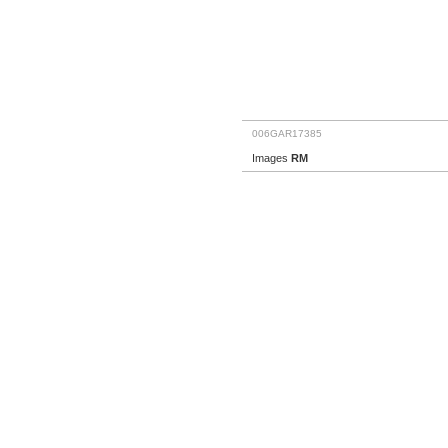
006GAR17385
Images
RM