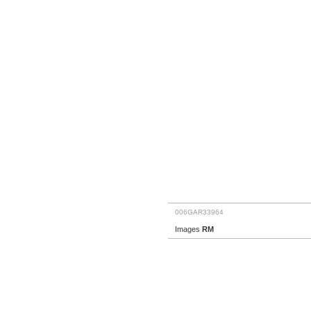
006GAR33964
Images
RM