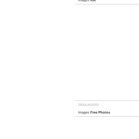
Images
RM
293JLA03253
Images
Free Photos