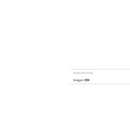
006GAR15581
Images
RM