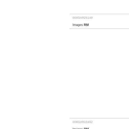
006GAR26149
Images
RM
006GAR10492