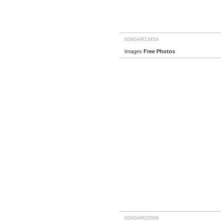
006GAR13454
Images
Free Photos
006GAR22006