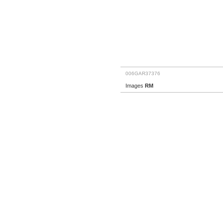
006GAR37376
Images
RM