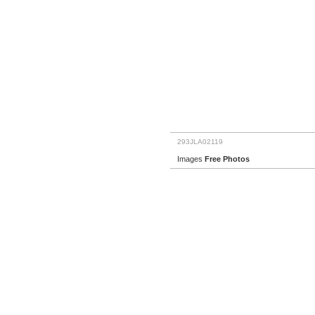
293JLA02119
Images
Free Photos