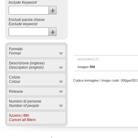
Include Keyword
Escludi parola chiave
Exclude keyword
Formato
Format
006GAR05171
Descrizione (inglese)
Images
RM
Description (english)
Colore
Codice immagine /
Image code
: 006gar0
Colour
Release
Numero di persone
Number of people
Azzera i filtri
Cancel all filters